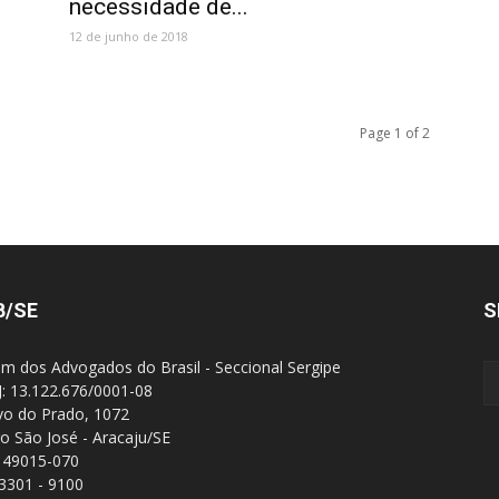
necessidade de...
12 de junho de 2018
Page 1 of 2
B/SE
S
m dos Advogados do Brasil - Seccional Sergipe
: 13.122.676/0001-08
Ivo do Prado, 1072
ro São José - Aracaju/SE
 49015-070
 3301 - 9100