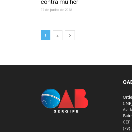
contra mulher
27 de junho de 2018
1
2
OA
Orde
CNPJ
Av. 
Bair
CEP:
(79)