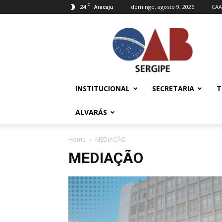
C
24
domingo, agosto 9, 2026
CAA
Aracaju
OAB/SE
–
Ordem
dos
Advogados
do
INSTITUCIONAL
SECRETARIA
T
Brasil
ALVARÁS
Home
MEDIAÇÃO
MEDIAÇÃO