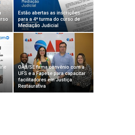
a
Estão abertas as inscrições
urso
para a 4ª turma do curso de
Mediação Judicial
ine
OAB/SE firma convênio com a
UFS e a Fapese para capacitar
facilitadores em Justiça
Restaurativa