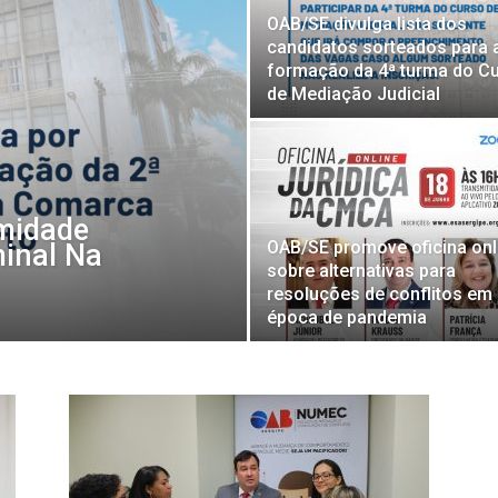
OAB/SE divulga lista dos
candidatos sorteados para 
formação da 4ª turma do C
de Mediação Judicial
midade
OAB/SE promove oficina onl
minal Na
sobre alternativas para
resoluções de conflitos em
época de pandemia