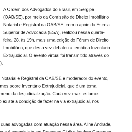
A Ordem dos Advogados do Brasil, em Sergipe
(OAB/SE), por meio da Comissão de Direito Imobiliário
Notarial e Registral da OAB/SE, com o apoio da Escola
Superior de Advocacia (ESA), realizou nessa quarta-
feira, 28, às 19h, mais uma edição do Fórum de Direito
Imobiliário, que desta vez debateu a temática Inventário
Extrajudicial. O evento virtual foi transmitido através do
e
).
o Notarial e Registral da OAB/SE e moderador do evento,
amos sobre Inventário Extrajudicial, que é um tema
nômeno da desjudicialização. Cada vez mais estamos
 existe a condição de fazer na via extrajudicial, nos
por duas advogadas com atuação nessa área. Aline Andrade,
 e é especialista em Processo Civil; e Isadora Cerqueira