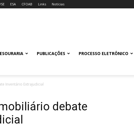
/SE
ESA
CFOAB
Links
Notícias
ESOURARIA
PUBLICAÇÕES
PROCESSO ELETRÔNICO
e Inventário Extrajudicial
mobiliário debate
icial