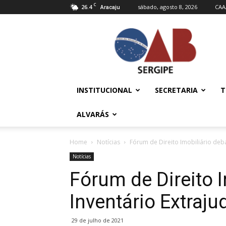
C
26.4
sábado, agosto 8, 2026
CAA
Aracaju
OAB/SE
–
Ordem
dos
Advogados
do
INSTITUCIONAL
SECRETARIA
T
Brasil
ALVARÁS
Home
Notícias
Fórum de Direito Imobiliário debat
Notícias
Fórum de Direito I
Inventário Extrajud
29 de julho de 2021