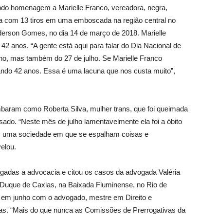
zendo homenagem a Marielle Franco, vereadora, negra,
da com 13 tiros em uma emboscada na região central no
derson Gomes, no dia 14 de março de 2018. Marielle
 42 anos. “A gente está aqui para falar do Dia Nacional de
o, mas também do 27 de julho. Se Marielle Franco
tando 42 anos. Essa é uma lacuna que nos custa muito”,
mbaram como Roberta Silva, mulher trans, que foi queimada
sado. “Neste mês de julho lamentavelmente ela foi a óbito
em uma sociedade em que se espalham coisas e
velou.
igadas a advocacia e citou os casos da advogada Valéria
 Duque de Caxias, na Baixada Fluminense, no Rio de
m em junho com o advogado, mestre em Direito e
itas. “Mais do que nunca as Comissões de Prerrogativas da