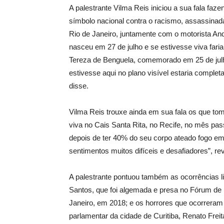
A palestrante Vilma Reis iniciou a sua fala fa
símbolo nacional contra o racismo, assassina
Rio de Janeiro, juntamente com o motorista An
nasceu em 27 de julho e se estivesse viva faria
Tereza de Benguela, comemorado em 25 de julh
estivesse aqui no plano visível estaria comple
disse.
Vilma Reis trouxe ainda em sua fala os que to
viva no Cais Santa Rita, no Recife, no mês pas
depois de ter 40% do seu corpo ateado fogo 
sentimentos muitos difíceis e desafiadores”, re
A palestrante pontuou também as ocorrências l
Santos, que foi algemada e presa no Fórum de
Janeiro, em 2018; e os horrores que ocorrera
parlamentar da cidade de Curitiba, Renato Fre