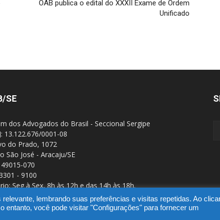
o
OAB publica o edital do XXXII Exame de Ordem
Unificado
B/SE
S
m dos Advogados do Brasil - Seccional Sergipe
: 13.122.676/0001-08
Ivo do Prado, 1072
ro São José - Aracaju/SE
 49015-070
 3301 - 9100
rio: Seg à Sex, 8h às 12h e das 14h às 18h.
elevante, lembrando suas preferências e visitas repetidas. Ao clic
ntanto, você pode visitar "Configurações" para fornecer um
SGD
Webmail
Portal Advoc