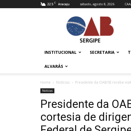
C
22.5
sábado, agosto 8, 2026
CAA
Aracaju
OAB/SE
–
Ordem
dos
Advogados
do
INSTITUCIONAL
SECRETARIA
T
Brasil
ALVARÁS
Home
Notícias
Presidente da OAB/SE recebe visit
Notícias
Presidente da OAB
cortesia de dirige
Federal de Sergip