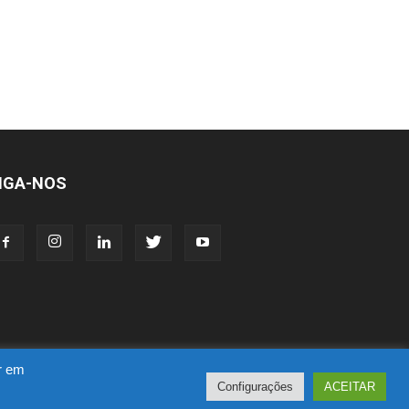
IGA-NOS
ar em
Configurações
ACEITAR
acia
Novo CPC
Política de Privacidade
Suporte