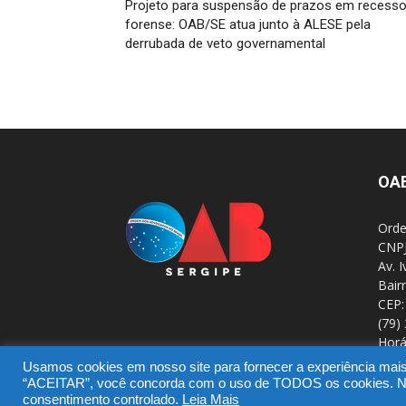
Projeto para suspensão de prazos em recess
forense: OAB/SE atua junto à ALESE pela
derrubada de veto governamental
OA
Orde
CNPJ
Av. 
Bair
CEP:
(79)
Horá
Usamos cookies em nosso site para fornecer a experiência mais r
“ACEITAR”, você concorda com o uso de TODOS os cookies. No e
consentimento controlado.
Leia Mais
© Copyright 2016 - OAB/SE - DTIC