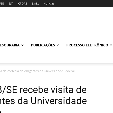
/SE
ESA
CFOAB
Links
Notícias
ESOURARIA
PUBLICAÇÕES
PROCESSO ELETRÔNICO
a de cortesia de dirigentes da Universidade Federal...
/SE recebe visita de
ntes da Universidade
e