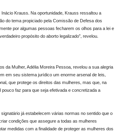
 Inácio Krauss. Na oportunidade, Krauss ressaltou a
são do tema propiciado pela Comissão de Defesa dos
zmente por algumas pessoas fecharem os olhos para a lei e
rdadeiro propósito do aborto legalizado”, revelou.
s da Mulher, Adélia Moreira Pessoa, revelou a sua alegria
ém em seu sistema jurídico um enorme arsenal de leis,
onal, que protege os direitos das mulheres, mas que, na
al pouco faz para que seja efetivada e concretizada a
l é signatário já estabelecem várias normas no sentido que o
 criar condições que assegure a todas as mulheres
tar medidas com a finalidade de proteger as mulheres dos