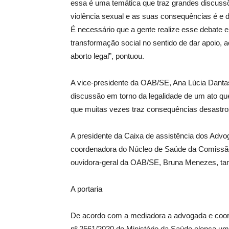
essa é uma temática que traz grandes discussõ
violência sexual e as suas consequências é e
É necessário que a gente realize esse debate e
transformação social no sentido de dar apoio, 
aborto legal”, pontuou.
A vice-presidente da OAB/SE, Ana Lúcia Dantas 
discussão em torno da legalidade de um ato que
que muitas vezes traz consequências desastro
A presidente da Caixa de assistência dos Adv
coordenadora do Núcleo de Saúde da Comiss
ouvidora-geral da OAB/SE, Bruna Menezes, ta
A portaria
De acordo com a mediadora a advogada e coor
nº 2561/2020 do Ministério da Saúde elenca um