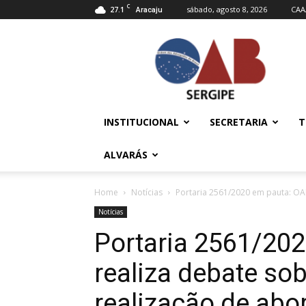
C
27.1
sábado, agosto 8, 2026
CAA
Aracaju
OAB/SE
–
Ordem
dos
Advogados
do
INSTITUCIONAL
SECRETARIA
T
Brasil
ALVARÁS
Home
Notícias
Portaria 2561/2020 em pauta: OAB
Notícias
Portaria 2561/20
realiza debate so
realização de abor