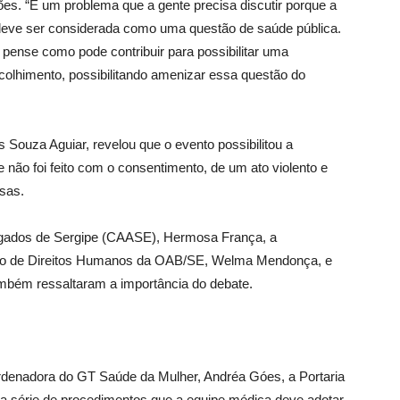
es. “É um problema que a gente precisa discutir porque a
 deve ser considerada como uma questão de saúde pública.
 pense como pode contribuir para possibilitar uma
acolhimento, possibilitando amenizar essa questão do
Souza Aguiar, revelou que o evento possibilitou a
 não foi feito com o consentimento, de um ato violento e
sas.
ogados de Sergipe (CAASE), Hermosa França, a
ão de Direitos Humanos da OAB/SE, Welma Mendonça, e
mbém ressaltaram a importância do debate.
denadora do GT Saúde da Mulher, Andréa Góes, a Portaria
a série de procedimentos que a equipe médica deve adotar