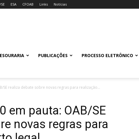
/SE
ESA
CFOAB
Links
Notícias
ESOURARIA
PUBLICAÇÕES
PROCESSO ELETRÔNICO
/SE realiza debate sobre novas regras para realização...
20 em pauta: OAB/SE
bre novas regras para
to legal