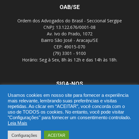
OAB/SE
Ordem dos Advogados do Brasil - Seccional Sergipe
CNPJ: 13.122.676/0001-08
Av. Ivo do Prado, 1072
Bairro São José - Aracaju/SE
CEP: 49015-070
(79) 3301 - 9100
Horário: Seg à Sex, 8h às 12h e das 14h às 18h.
SIGA-NOS
Usamos cookies em nosso site para fornecer a experiência
mais relevante, lembrando suas preferências e visitas
repetidas. Ao clicar em “ACEITAR”, você concorda com o
uso de TODOS os cookies. No entanto, você pode visitar
"Configurações" para fornecer um consentimento controlado.
Leia Mais
SGD
Webmail
Portal Advocacia
Novo CPC
Política de Privacidade
Suporte
Configurações
ACEITAR