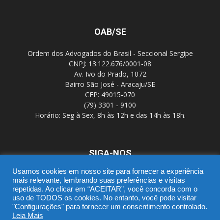
OAB/SE
Ordem dos Advogados do Brasil - Seccional Sergipe
CNPJ: 13.122.676/0001-08
Av. Ivo do Prado, 1072
Bairro São José - Aracaju/SE
CEP: 49015-070
(79) 3301 - 9100
Horário: Seg à Sex, 8h às 12h e das 14h às 18h.
SIGA-NOS
Usamos cookies em nosso site para fornecer a experiência
mais relevante, lembrando suas preferências e visitas
repetidas. Ao clicar em “ACEITAR”, você concorda com o
uso de TODOS os cookies. No entanto, você pode visitar
"Configurações" para fornecer um consentimento controlado.
Leia Mais
SGD
Webmail
Portal Advocacia
Novo CPC