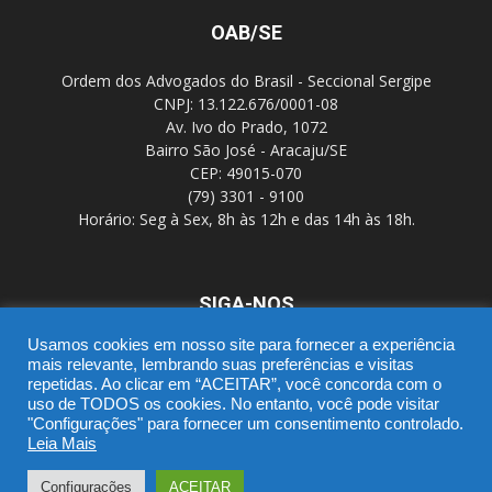
OAB/SE
Ordem dos Advogados do Brasil - Seccional Sergipe
CNPJ: 13.122.676/0001-08
Av. Ivo do Prado, 1072
Bairro São José - Aracaju/SE
CEP: 49015-070
(79) 3301 - 9100
Horário: Seg à Sex, 8h às 12h e das 14h às 18h.
SIGA-NOS
Usamos cookies em nosso site para fornecer a experiência
mais relevante, lembrando suas preferências e visitas
repetidas. Ao clicar em “ACEITAR”, você concorda com o
uso de TODOS os cookies. No entanto, você pode visitar
"Configurações" para fornecer um consentimento controlado.
Leia Mais
SGD
Webmail
Portal Advocacia
Novo CPC
Política de Privacidade
Suporte
Configurações
ACEITAR