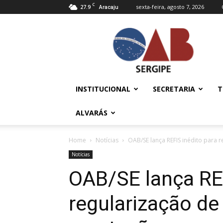
C
27.9
sexta-feira, agosto 7, 2026
Aracaju
OAB/SE
–
Ordem
dos
Advogados
do
INSTITUCIONAL
SECRETARIA
T
Brasil
ALVARÁS
Home
Notícias
OAB/SE lança REFIS inédito para 
Notícias
OAB/SE lança REF
regularização de