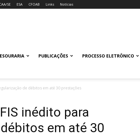
CAA/SE
ESA
CFOAB
Links
Notícias
ESOURARIA
PUBLICAÇÕES
PROCESSO ELETRÔNICO
regularização de débitos em até 30 prestações
IS inédito para
 débitos em até 30