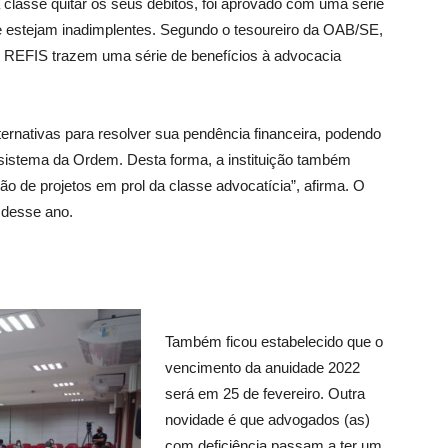
classe quitar os seus débitos, foi aprovado com uma série
 estejam inadimplentes. Segundo o tesoureiro da OAB/SE,
 do REFIS trazem uma série de benefícios à advocacia
ternativas para resolver sua pendência financeira, podendo
lo sistema da Ordem. Desta forma, a instituição também
ção de projetos em prol da classe advocatícia”, afirma. O
 desse ano.
Também ficou estabelecido que o
vencimento da anuidade 2022
será em 25 de fevereiro. Outra
novidade é que advogados (as)
com deficiência passam a ter um