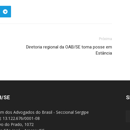
Próxima
Diretoria regional da OAB/SE toma posse em
Estância
B/SE
S
m dos Advogados do Brasil - Seccional Sergipe
: 13.122.676/0001-08
Ivo do Prado, 1072