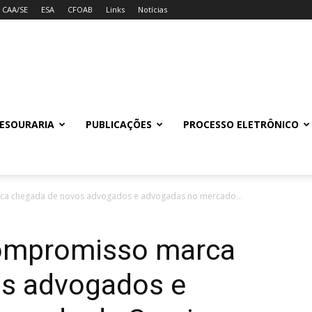
CAA/SE
ESA
CFOAB
Links
Notícias
ESOURARIA
PUBLICAÇÕES
PROCESSO ELETRÔNICO
ca chegada de novos advogados e advogadas no mercado...
compromisso marca
s advogados e