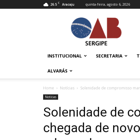
C
26.5
quinta-feira, agosto 6, 2026
Aracaju
OAB/SE
–
Ordem
dos
Advogados
do
INSTITUCIONAL
SECRETARIA
T
Brasil
ALVARÁS
Home
Notícias
Solenidade de compromisso mar
Notícias
Solenidade de 
chegada de novo