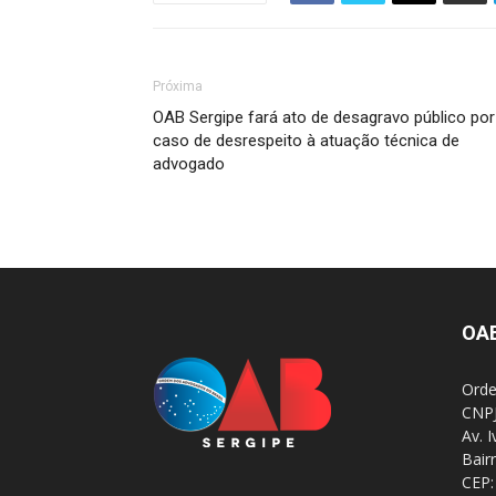
Próxima
OAB Sergipe fará ato de desagravo público por
caso de desrespeito à atuação técnica de
advogado
OA
Orde
CNPJ
Av. 
Bair
CEP: