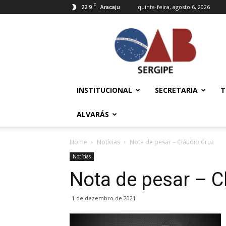
C
22.9
quinta-feira, agosto 6, 2026
Aracaju
OAB/SE
–
Ordem
dos
Advogados
do
INSTITUCIONAL
SECRETARIA
T
Brasil
ALVARÁS
Home
Notícias
Nota de pesar – Cláudio Cruz
Notícias
Nota de pesar – C
1 de dezembro de 2021