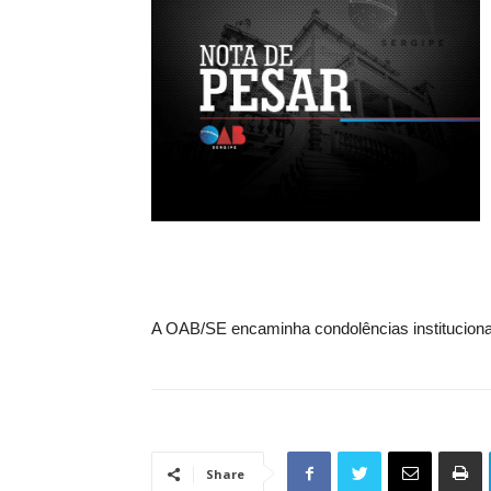
A OAB/SE encaminha condolências institucionais
Share