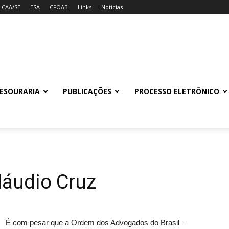
CAA/SE
ESA
CFOAB
Links
Notícias
ESOURARIA
PUBLICAÇÕES
PROCESSO ELETRÔNICO
láudio Cruz
É com pesar que a Ordem dos Advogados do Brasil –