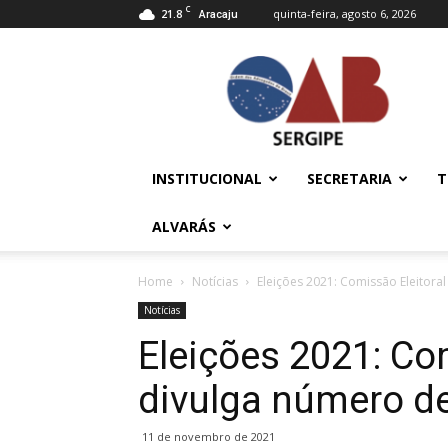
C
21.8
quinta-feira, agosto 6, 2026
Aracaju
OAB/SE
–
Ordem
dos
Advogados
do
INSTITUCIONAL
SECRETARIA
T
Brasil
ALVARÁS
Home
Notícias
Eleições 2021: Comissão Eleitora
Notícias
Eleições 2021: Co
divulga número d
11 de novembro de 2021