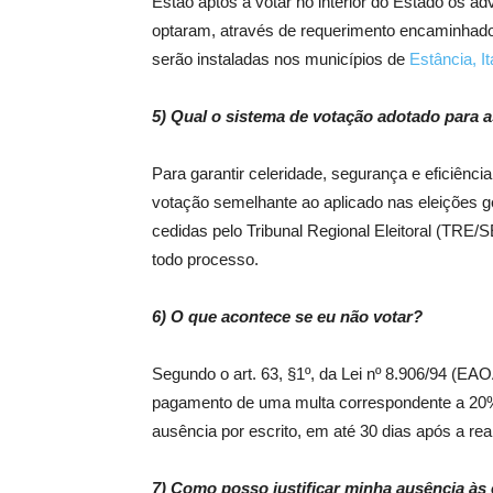
Estão aptos a votar no interior do Estado os
optaram, através de requerimento encaminhado a
serão instaladas nos municípios de
Estância, I
5) Qual o sistema de votação adotado para a
Para garantir celeridade, segurança e eficiênci
votação semelhante ao aplicado nas eleições gerai
cedidas pelo Tribunal Regional Eleitoral (TRE/S
todo processo.
6) O que acontece se eu não votar?
Segundo o art. 63, §1º, da Lei nº 8.906/94 (EAO
pagamento de uma multa correspondente a 20% 
ausência por escrito, em até 30 dias após a re
7) Como posso justificar minha ausência às 