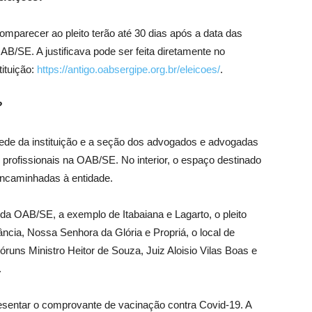
parecer ao pleito terão até 30 dias após a data das
OAB/SE. A justificava pode ser feita diretamente no
tituição:
https://antigo.oabsergipe.org.br/eleicoes/
.
?
 sede da instituição e a seção dos advogados e advogadas
profissionais na OAB/SE. No interior, o espaço destinado
encaminhadas à entidade.
a OAB/SE, a exemplo de Itabaiana e Lagarto, o pleito
ância, Nossa Senhora da Glória e Propriá, o local de
uns Ministro Heitor de Souza, Juiz Aloisio Vilas Boas e
.
esentar o comprovante de vacinação contra Covid-19. A