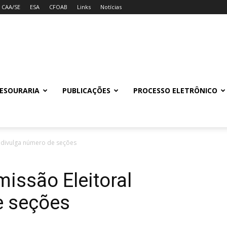
CAA/SE
ESA
CFOAB
Links
Notícias
ESOURARIA
PUBLICAÇÕES
PROCESSO ELETRÔNICO
l divulga número de seções
missão Eleitoral
e seções