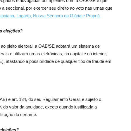
 advogados e advogadas adimplentes com a OAB/SE e que
 seccional, por exercer seu direito ao voto nas urnas que
tabaiana, Lagarto, Nossa Senhora da Glória e Propriá.
s eleições?
a ao pleito eleitoral, a OAB/SE adotará um sistema de
s e utilizará urnas eletrônicas, na capital e no interior,
E), afastando a possibilidade de qualquer tipo de fraude em
AB) e art. 134, do seu Regulamento Geral, é sujeito o
do valor da anuidade, exceto quando justificada a
alização do certame.
eleições?