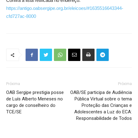
Confira a lista retificada no endereço:
https://antigo.oabsergipe.org.br/eleicoes/#1635516643344-
cfd727ac-8000
Próxima
Próxima
OAB Sergipe prestigia posse
OAB/SE participa de Audiência
de Luís Alberto Meneses no
Pública Virtual sobre o tema
cargo de conselheiro do
Proteção das Crianças e
TCE/SE
Adolescentes a Luz do ECA:
Responsabilidade de Todos