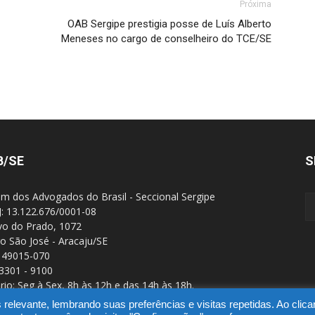
Próxima
OAB Sergipe prestigia posse de Luís Alberto
Meneses no cargo de conselheiro do TCE/SE
B/SE
S
m dos Advogados do Brasil - Seccional Sergipe
: 13.122.676/0001-08
Ivo do Prado, 1072
ro São José - Aracaju/SE
 49015-070
 3301 - 9100
rio: Seg à Sex, 8h às 12h e das 14h às 18h.
elevante, lembrando suas preferências e visitas repetidas. Ao clic