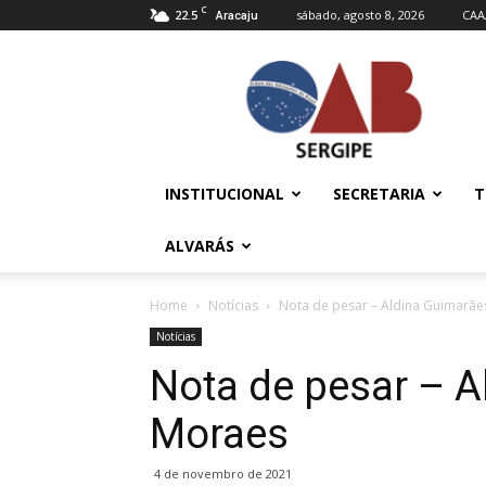
C
22.5
sábado, agosto 8, 2026
CAA
Aracaju
OAB/SE
–
Ordem
dos
Advogados
do
INSTITUCIONAL
SECRETARIA
T
Brasil
ALVARÁS
Home
Notícias
Nota de pesar – Aldina Guimarã
Notícias
Nota de pesar – 
Moraes
4 de novembro de 2021