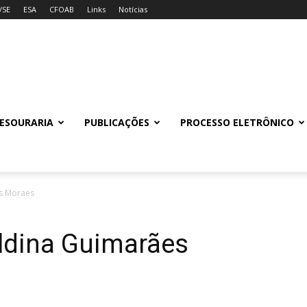
/SE
ESA
CFOAB
Links
Notícias
ESOURARIA
PUBLICAÇÕES
PROCESSO ELETRÔNICO
es Moraes
Aldina Guimarães