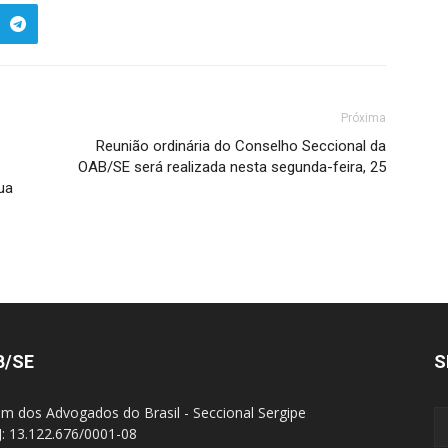
Próxima
Reunião ordinária do Conselho Seccional da
OAB/SE será realizada nesta segunda-feira, 25
ua
B/SE
S
m dos Advogados do Brasil - Seccional Sergipe
: 13.122.676/0001-08