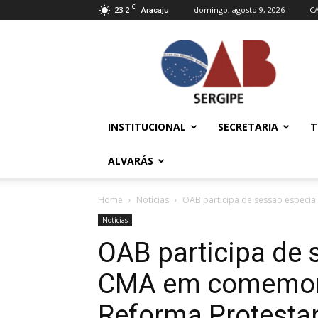
C
23.2
domingo, agosto 9, 2026
C
Aracaju
OAB/SE
–
Ordem
dos
Advogados
do
INSTITUCIONAL
SECRETARIA
T
Brasil
ALVARÁS
Home
Notícias
OAB participa de sessão especi
Notícias
OAB participa de 
CMA em comemora
Reforma Protesta