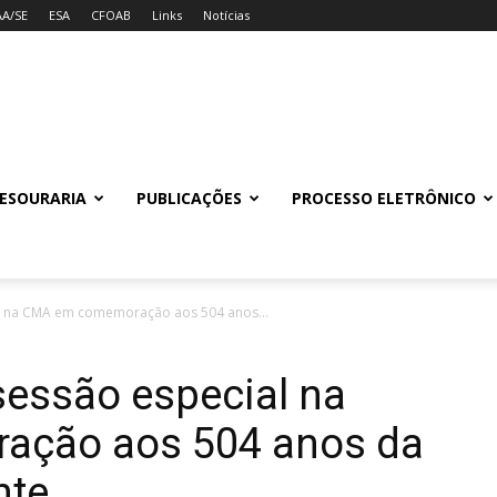
AA/SE
ESA
CFOAB
Links
Notícias
ESOURARIA
PUBLICAÇÕES
PROCESSO ELETRÔNICO
al na CMA em comemoração aos 504 anos...
sessão especial na
ção aos 504 anos da
nte