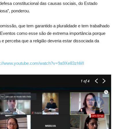
defesa constitucional das causas sociais, do Estado
giosa”, ponderou.
missão, que tem garantido a pluralidade e tem trabalhado
do. Eventos como esse são de extrema importância porque
a e perceba que a religião deveria estar dissociada da
s://www.youtube.com/watch?v=9a9Xe83zhMI
1
of 4