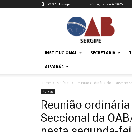
C
22.9
quinta-feira, agosto 6, 2026
Aracaju
OAB/SE
–
Ordem
dos
Advogados
do
INSTITUCIONAL
SECRETARIA
T
Brasil
ALVARÁS
Home
Notícias
Reunião ordinária do Conselho Se
Notícias
Reunião ordinária
Seccional da OAB/
nesta segunda-fei