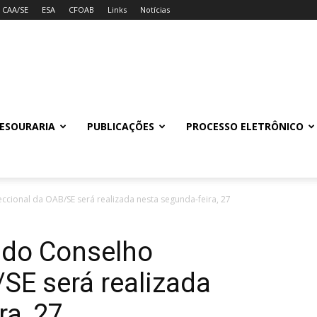
CAA/SE
ESA
CFOAB
Links
Notícias
ESOURARIA
PUBLICAÇÕES
PROCESSO ELETRÔNICO
ccional da OAB/SE será realizada nesta segunda-feira, 27
 do Conselho
SE será realizada
ra, 27