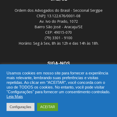
Ordem dos Advogados do Brasil - Seccional Sergipe
CNPJ: 13.122.676/0001-08
Av. Ivo do Prado, 1072
Bairro São José - Aracaju/SE
CEP: 49015-070
(79) 3301 - 9100
Horário: Seg à Sex, 8h às 12h e das 14h às 18h.
SIGA-NOS
Usamos cookies em nosso site para fornecer a experiência
mais relevante, lembrando suas preferências e visitas
repetidas. Ao clicar em “ACEITAR”, você concorda com o
uso de TODOS os cookies. No entanto, você pode visitar
"Configurações" para fornecer um consentimento controlado.
Leia Mais
SGD
Webmail
Portal Advocacia
Novo CPC
Política de Privacidade
Suporte
Configurações
ACEITAR
© Copyright 2016 - OAB/SE - DTIC