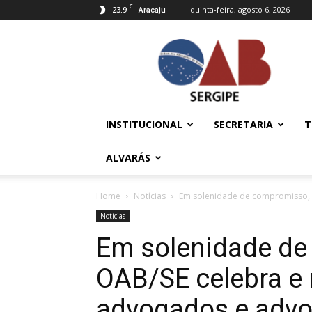
C
23.9
quinta-feira, agosto 6, 2026
Aracaju
OAB/SE
–
Ordem
dos
Advogados
do
INSTITUCIONAL
SECRETARIA
T
Brasil
ALVARÁS
Home
Notícias
Em solenidade de compromisso, 
Notícias
Em solenidade de
OAB/SE celebra e
advogados e adv