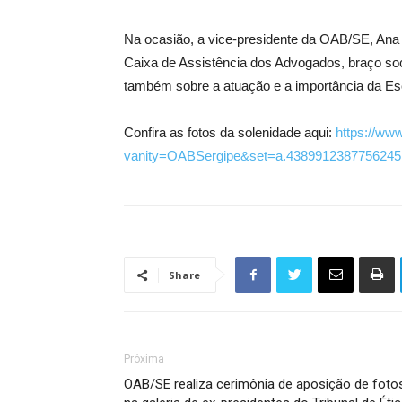
Na ocasião, a vice-presidente da OAB/SE, Ana 
Caixa de Assistência dos Advogados, braço soci
também sobre a atuação e a importância da Es
Confira as fotos da solenidade aqui:
https://ww
vanity=OABSergipe&set=a.4389912387756245
Share
Próxima
OAB/SE realiza cerimônia de aposição de foto