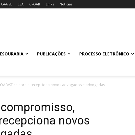
CAA/SE
ESA
CFOAB
Links
Notícias
ESOURARIA
PUBLICAÇÕES
PROCESSO ELETRÔNICO
OAB/SE celebra e recepciona novos advogados e advogadas
 compromisso,
 recepciona novos
ogadas