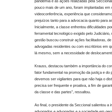
pandemia e as ações realizadas pela Seccional 
pouco mais de um ano, foram implantadas em no
videoconferência, experiência que consideramos
prejuízos tanto para a advocacia quanto para a
Inicialmente, a classe enfrentou dificuldades po
ferramental tecnológico exigido pelo Judiciário
gestão buscou construir ações facilitadoras, de 
advogadas residentes ou com escritórios em q
lá mesmo, sem a necessidade de deslocamento
Krauss, destacou também a importância do con
fator fundamental na promoção da justiça e do pl
devemos ser vigilantes para que não haja o dist
precisa ser frequente e proativa, a fim de garan
da classe e das partes”, ressaltou.
Ao final, o presidente da Seccional salientou a
advogados e advogadas e a sociedade em ger