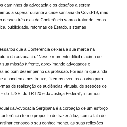
 os caminhos da advocacia e os desafios a serem
emos a superar durante a crise sanitária da Covid-19, mas
go desses três dias da Conferência vamos tratar de temas
ica, publicidade, reformas de Estado, sistemas
ressaltou que a Conferência deixará a sua marca na
futuro da advocacia. “Nesse momento difícil e acima de
a sua missão à frente, aproximando advogados e
as ao bom desempenho da profissão. Foi assim que ainda
ue a pandemia nos trouxe, fizemos eventos ao vivo para
mas de realização de audiências virtuais, de sessões de
 – do TJSE, do TRT20 e da Justiça Federal”, informou.
tadual da Advocacia Sergipana é a coroação de um esforço
onferência tem o propósito de trazer à luz, com a fala de
rtilhar conosco o seu conhecimento, as suas reflexões