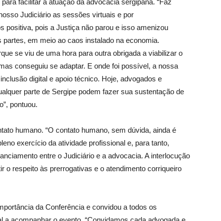
para facilitar a atuação da advocacia sergipana. “Faz
sso Judiciário as sessões virtuais e por
 positiva, pois a Justiça não parou e isso amenizou
s partes, em meio ao caos instalado na economia.
rque se viu de uma hora para outra obrigada a viabilizar o
, mas conseguiu se adaptar. E onde foi possível, a nossa
inclusão digital e apoio técnico. Hoje, advogados e
ualquer parte de Sergipe podem fazer sua sustentação de
”, pontuou.
tato humano. “O contato humano, sem dúvida, ainda é
eno exercício da atividade profissional e, para tanto,
anciamento entre o Judiciário e a advocacia. A interlocução
tir o respeito às prerrogativas e o atendimento corriqueiro
 importância da Conferência e convidou a todos os
al a acompanhar o evento. “Convidamos cada advogada e