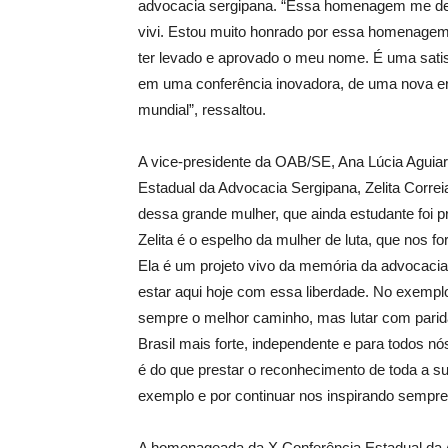
advocacia sergipana. “Essa homenagem me de
vivi. Estou muito honrado por essa homenage
ter levado e aprovado o meu nome. É uma sati
em uma conferência inovadora, de uma nova er
mundial”, ressaltou.
A vice-presidente da OAB/SE, Ana Lúcia Aguia
Estadual da Advocacia Sergipana, Zelita Correia
dessa grande mulher, que ainda estudante foi pr
Zelita é o espelho da mulher de luta, que nos fo
Ela é um projeto vivo da memória da advocaci
estar aqui hoje com essa liberdade. No exemplo 
sempre o melhor caminho, mas lutar com parid
Brasil mais forte, independente e para todos
é do que prestar o reconhecimento de toda a su
exemplo e por continuar nos inspirando sempre”
A homenageada da X Conferência Estadual da A