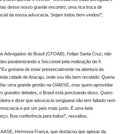
stas desse nosso grande encontro, uma rica troca de
 social da nossa advocacia. Sejam todos bem-vindos!”,
s Advogados do Brasil (CFOAB), Felipe Santa Cruz, não
eo parabenizando a Seccional pela realização da X
“Eu gostaria de estar presencialmente na abertura da
inda cidade de Aracaju, onde sou tão bem recebido. Queria
e faz uma grande gestão na OAB/SE, mas quero aproveitar
m grandes debates, o Brasil está precisando disso. Quero
eira e dizer que advocacia sergipana não tem faltado nem
emocracia e por um país mais justo. É uma bela
eço. Boa conferência para todos!”, ressaltou.
 CAASE, Hermosa França, que destacou que apesar da