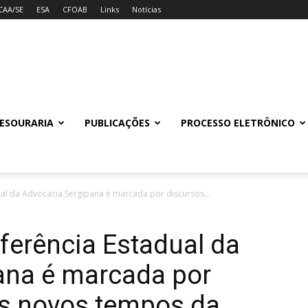
CAA/SE
ESA
CFOAB
Links
Notícias
ESOURARIA
PUBLICAÇÕES
PROCESSO ELETRÔNICO
al da Advocacia Sergipana é marcada por discursos...
ferência Estadual da
ana é marcada por
os novos tempos da