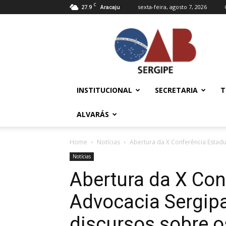
C
27.9
sexta-feira, agosto 7, 2026
Aracaju
OAB/SE
–
Ordem
dos
Advogados
do
INSTITUCIONAL
SECRETARIA
T
Brasil
ALVARÁS
Home
Notícias
Abertura da X Conferência Estadu
Notícias
Abertura da X Con
Advocacia Sergip
discursos sobre 