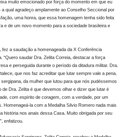
ixa muito emocionado por força do momento em que eu
m a qual agradeço amplamente ao Conselho Seccional por
sfação, uma honra, que essa homenagem tenha sido feita
a e de um novo momento para a sociedade brasileira e
r, fez a saudação a homenageada da X Conferência
. “Quero saudar Dra. Zelita Correia, destacar a força
esa e perseguida durante o período da ditadura militar. Dra.
rtalece, que nos faz acreditar que lutar sempre vale a pena.
a sergipana, da mulher que lutou para que nós pudéssemos
de Dra. Zelita é que devemos olhar e dizer que lutar é
ade, com espírito de coragem, com a verdade, por um
 nós. Homenageá-la com a Medalha Silvio Romero nada mais
a história nos anais dessa Casa. Muito obrigada por seu
, enfatizou.
dvocacia Sergipana, Zelita Correia, recebeu a Medalha