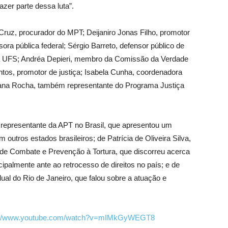
zer parte dessa luta”.
ruz, procurador do MPT; Deijaniro Jonas Filho, promotor
sora pública federal; Sérgio Barreto, defensor público de
da UFS; Andréa Depieri, membro da Comissão da Verdade
ntos, promotor de justiça; Isabela Cunha, coordenadora
iana Rocha, também representante do Programa Justiça
 representante da APT no Brasil, que apresentou um
 outros estados brasileiros; de Patrícia de Oliveira Silva,
 de Combate e Prevenção à Tortura, que discorreu acerca
cipalmente ante ao retrocesso de direitos no país; e de
l do Rio de Janeiro, que falou sobre a atuação e
://www.youtube.com/watch?v=mIMkGyWEGT8