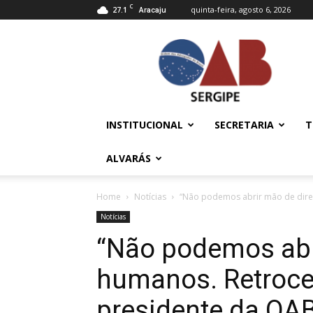
C
27.1
quinta-feira, agosto 6, 2026
Aracaju
OAB/SE
–
Ordem
dos
Advogados
do
INSTITUCIONAL
SECRETARIA
T
Brasil
ALVARÁS
Home
Notícias
“Não podemos abrir mão de direit
Notícias
“Não podemos abri
humanos. Retrocede
presidente da OA