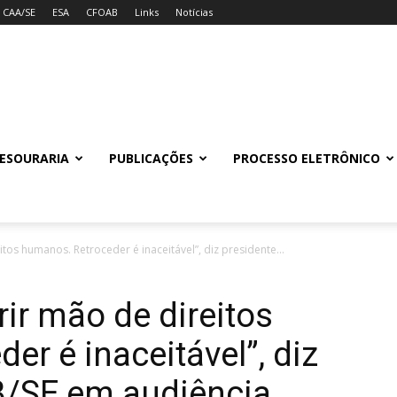
CAA/SE
ESA
CFOAB
Links
Notícias
ESOURARIA
PUBLICAÇÕES
PROCESSO ELETRÔNICO
os humanos. Retroceder é inaceitável”, diz presidente...
r mão de direitos
r é inaceitável”, diz
B/SE em audiência