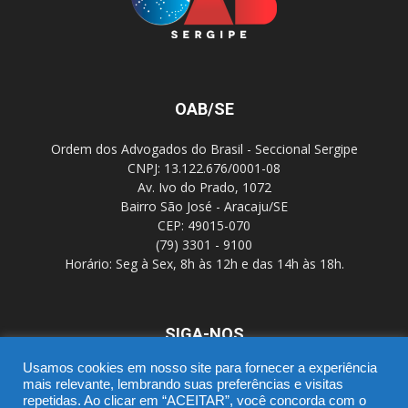
OAB/SE
Ordem dos Advogados do Brasil - Seccional Sergipe
CNPJ: 13.122.676/0001-08
Av. Ivo do Prado, 1072
Bairro São José - Aracaju/SE
CEP: 49015-070
(79) 3301 - 9100
Horário: Seg à Sex, 8h às 12h e das 14h às 18h.
SIGA-NOS
Usamos cookies em nosso site para fornecer a experiência
mais relevante, lembrando suas preferências e visitas
repetidas. Ao clicar em “ACEITAR”, você concorda com o