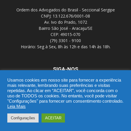
Ordem dos Advogados do Brasil - Seccional Sergipe
CNPJ: 13.122.676/0001-08
Av. Ivo do Prado, 1072
Bairro São José - Aracaju/SE
CEP: 49015-070
(79) 3301 - 9100
Horário: Seg à Sex, 8h às 12h e das 14h às 18h.
SIGA-NOS
Usamos cookies em nosso site para fornecer a experiência
mais relevante, lembrando suas preferências e visitas
repetidas. Ao clicar em “ACEITAR”, você concorda com o
uso de TODOS os cookies. No entanto, você pode visitar
"Configurações" para fornecer um consentimento controlado.
Leia Mais
SGD
Webmail
Portal Advocacia
Novo CPC
Política de Privacidade
Suporte
Configurações
ACEITAR
© Copyright 2016 - OAB/SE - DTIC