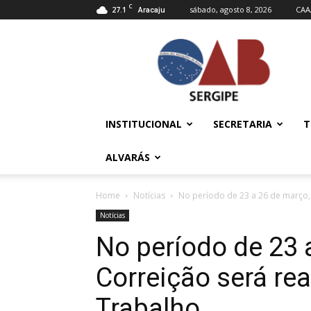
C
27.1
sábado, agosto 8, 2026
CAA
Aracaju
OAB/SE
–
Ordem
dos
Advogados
do
INSTITUCIONAL
SECRETARIA
T
Brasil
ALVARÁS
Home
Notícias
No período de 23 a 26 de março, 
Notícias
No período de 23 
Correição será rea
Trabalho