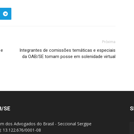
Próxima
 e
Integrantes de comissões temáticas e especiais
da OAB/SE tomam posse em solenidade virtual
B/SE
S
m dos Advogados do Brasil - Seccional Sergipe
: 13.122.676/0001-08