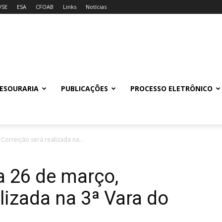
/SE
ESA
CFOAB
Links
Notícias
ESOURARIA
PUBLICAÇÕES
PROCESSO ELETRÔNICO
Correição será realizada na...
a 26 de março,
lizada na 3ª Vara do