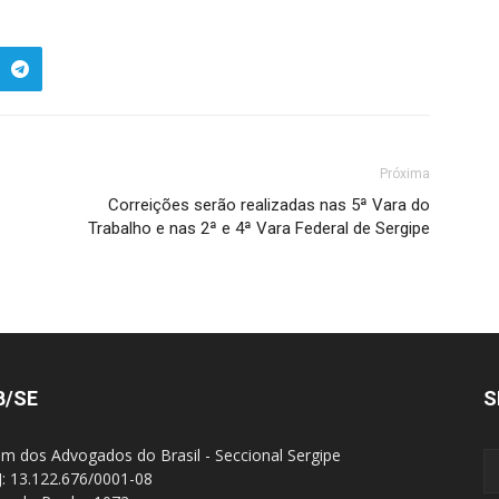
Próxima
Correições serão realizadas nas 5ª Vara do
Trabalho e nas 2ª e 4ª Vara Federal de Sergipe
B/SE
S
m dos Advogados do Brasil - Seccional Sergipe
: 13.122.676/0001-08