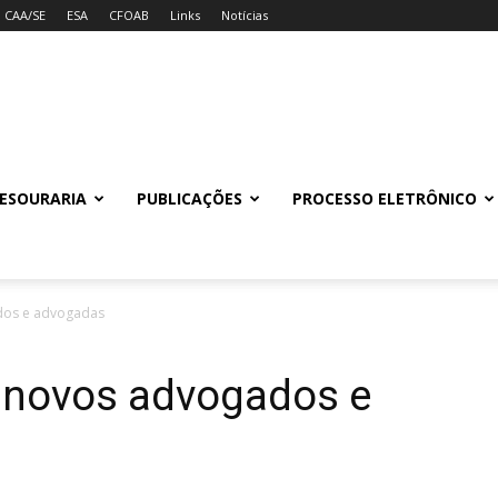
CAA/SE
ESA
CFOAB
Links
Notícias
ESOURARIA
PUBLICAÇÕES
PROCESSO ELETRÔNICO
dos e advogadas
 novos advogados e