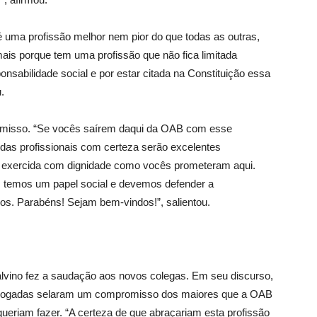
é uma profissão melhor nem pior do que todas as outras,
is porque tem uma profissão que não fica limitada
sabilidade social e por estar citada na Constituição essa
.
omisso. “Se vocês saírem daqui da OAB com esse
idas profissionais com certeza serão excelentes
 exercida com dignidade como vocês prometeram aqui.
 temos um papel social e devemos defender a
nos. Parabéns! Sejam bem-vindos!”, salientou.
alvino fez a saudação aos novos colegas. Em seu discurso,
advogadas selaram um compromisso dos maiores que a OAB
queriam fazer. “A certeza de que abraçariam esta profissão