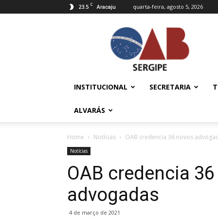
C
23.5
quarta-feira, agosto 5, 2026
Aracaju
OAB/SE
–
Ordem
dos
Advogados
do
INSTITUCIONAL
SECRETARIA
T
Brasil
ALVARÁS
Home
Notícias
OAB credencia 36 novos advoga
Notícias
OAB credencia 36
advogadas
4 de março de 2021