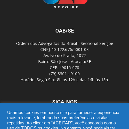
OAB/SE
Ordem dos Advogados do Brasil - Seccional Sergipe
CNPJ: 13.122.676/0001-08
Av. Ivo do Prado, 1072
Bairro São José - Aracaju/SE
CEP: 49015-070
(79) 3301 - 9100
Horário: Seg à Sex, 8h às 12h e das 14h às 18h.
SIGA-NOS
Usamos cookies em nosso site para fornecer a experiência
mais relevante, lembrando suas preferências e visitas
repetidas. Ao clicar em “ACEITAR”, você concorda com o
uso de TODOS os cookies. No entanto, você pode visitar