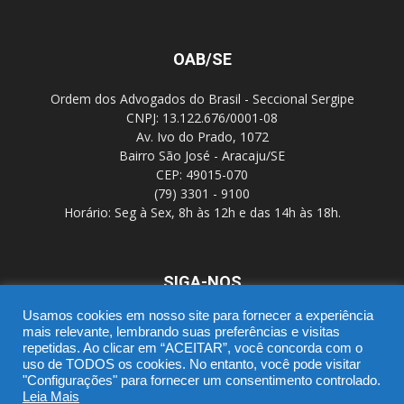
OAB/SE
Ordem dos Advogados do Brasil - Seccional Sergipe
CNPJ: 13.122.676/0001-08
Av. Ivo do Prado, 1072
Bairro São José - Aracaju/SE
CEP: 49015-070
(79) 3301 - 9100
Horário: Seg à Sex, 8h às 12h e das 14h às 18h.
SIGA-NOS
Usamos cookies em nosso site para fornecer a experiência
mais relevante, lembrando suas preferências e visitas
repetidas. Ao clicar em “ACEITAR”, você concorda com o
uso de TODOS os cookies. No entanto, você pode visitar
"Configurações" para fornecer um consentimento controlado.
Leia Mais
SGD
Webmail
Portal Advocacia
Novo CPC