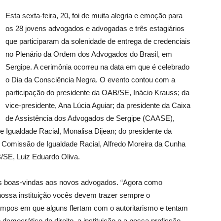
Esta sexta-feira, 20, foi de muita alegria e emoção para
os 28 jovens advogados e advogadas e três estagiários
que participaram da solenidade de entrega de credenciais
no Plenário da Ordem dos Advogados do Brasil, em
Sergipe. A cerimônia ocorreu na data em que é celebrado
o Dia da Consciência Negra. O evento contou com a
participação do presidente da OAB/SE, Inácio Krauss; da
vice-presidente, Ana Lúcia Aguiar; da presidente da Caixa
de Assistência dos Advogados de Sergipe (CAASE),
Igualdade Racial, Monalisa Dijean; do presidente da
Comissão de Igualdade Racial, Alfredo Moreira da Cunha
/SE, Luiz Eduardo Oliva.
as boas-vindas aos novos advogados. “Agora como
ssa instituição vocês devem trazer sempre o
mpos em que alguns flertam com o autoritarismo e tentam
democrático de direito, a instituição e a nossa profissão