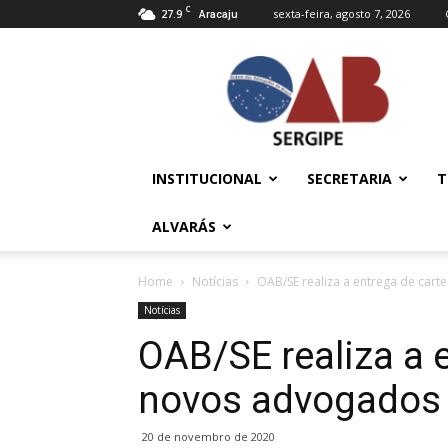
C
27.9
sexta-feira, agosto 7, 2026
Aracaju
OAB/SE
–
Ordem
dos
Advogados
do
INSTITUCIONAL
SECRETARIA
T
Brasil
ALVARÁS
Home
Notícias
OAB/SE realiza a entrega de car
Notícias
OAB/SE realiza a e
novos advogados
20 de novembro de 2020