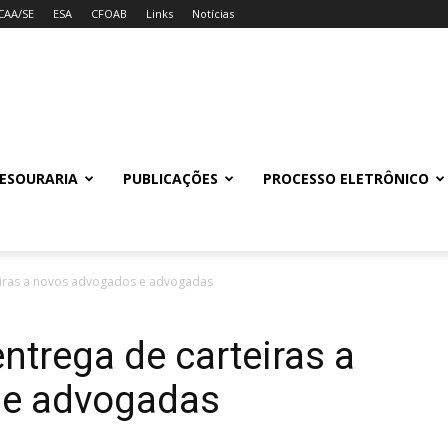
CAA/SE
ESA
CFOAB
Links
Notícias
ESOURARIA
PUBLICAÇÕES
PROCESSO ELETRÔNICO
teiras a novos advogados e advogadas
ntrega de carteiras a
 e advogadas