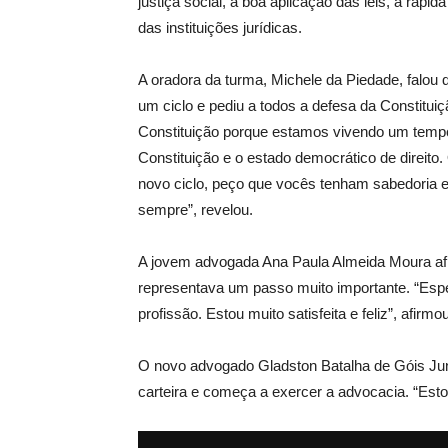
justiça social, a boa aplicação das leis, a rápi
das instituições jurídicas.
A oradora da turma, Michele da Piedade, falou 
um ciclo e pediu a todos a defesa da Constitu
Constituição porque estamos vivendo um tempo
Constituição e o estado democrático de direito
novo ciclo, peço que vocês tenham sabedoria 
sempre”, revelou.
A jovem advogada Ana Paula Almeida Moura afir
representava um passo muito importante. “Espe
profissão. Estou muito satisfeita e feliz”, afirmou
O novo advogado Gladston Batalha de Góis Jun
carteira e começa a exercer a advocacia. “Estou