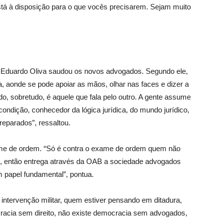
tá à disposição para o que vocês precisarem. Sejam muito
 Eduardo Oliva saudou os novos advogados. Segundo ele,
, aonde se pode apoiar as mãos, olhar nas faces e dizer a
o, sobretudo, é aquele que fala pelo outro. A gente assume
ondição, conhecedor da lógica jurídica, do mundo jurídico,
reparados”, ressaltou.
ame de ordem. “Só é contra o exame de ordem quem não
 então entrega através da OAB a sociedade advogados
 papel fundamental”, pontua.
intervenção militar, quem estiver pensando em ditadura,
ocracia sem direito, não existe democracia sem advogados,