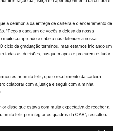
da administração da justiça e o aperfeiçoamento da cultura e
que a cerimônia da entrega de carteira é o encerramento de
ição. “Peço a cada um de vocês a defesa da nossa
 muito complicado e cabe a nós defender a nossa
. O ciclo da graduação terminou, mas estamos iniciando um
em todas as decisões, busquem apoio e procurem estudar
mou estar muito feliz, que o recebimento da carteira
ro colaborar com a justiça e seguir com a minha
.
ior disse que estava com muita expectativa de receber a
 muito feliz por integrar os quadros da OAB”, ressaltou.