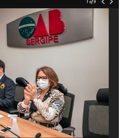
1
of 9