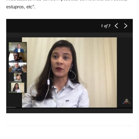
estupros, etc”.
1
of 7