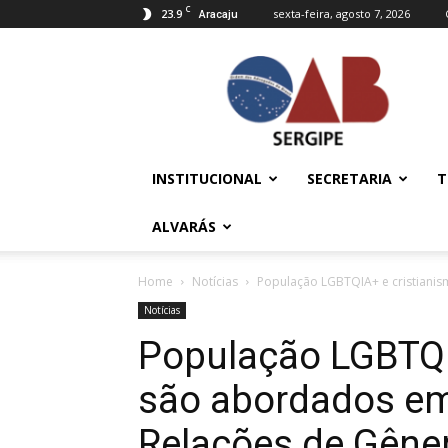
C
23.9
sexta-feira, agosto 7, 2026
Aracaju
OAB/SE
–
Ordem
dos
Advogados
do
INSTITUCIONAL
SECRETARIA
T
Brasil
ALVARÁS
Home
Notícias
População LGBTQIA+ e cristianismo
Notícias
População LGBTQI
são abordados em 
Relações de Gêner