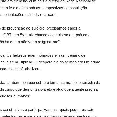
sta em ciências criminais e diretor da Rede Nacional de
e a fé e o afeto sob as perspectivas da população
 orientações e à individualidade.
de prevenção ao suicídio, precisamos saber a
ns LGBT tem 5x mais chances de colocar em prática o
não há como não ver o religiosismo”.
raica. Os hebreus eram nômades em um cenário de
scei e se multiplicai’. O desperdício do sêmen era um crime
nados a isso”, abalizou.
ta, também pontuou sobre o tema alarmante: o suicídio da
iscurso que demoniza o afeto é algo que a gente precisa
 direitos humanos”.
 construtivas e participativas, nas quais pudemos sair
palestrantes e participantes. Tenho certeza que foi muito