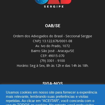
OAB/SE
Ordem dos Advogados do Brasil - Seccional Sergipe
CNPJ: 13.122.676/0001-08
Av. Ivo do Prado, 1072
Bairro São José - Aracaju/SE
CEP: 49015-070
(79) 3301 - 9100
Horário: Seg à Sex, 8h às 12h e das 14h às 18h.
SIGA-NOS
Usamos cookies em nosso site para fornecer a experiência
mais relevante, lembrando suas preferências e visitas
repetidas. Ao clicar em “ACEITAR”, você concorda com o