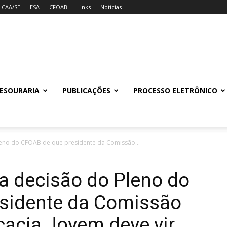
CAA/SE
ESA
CFOAB
Links
Notícias
ESOURARIA
PUBLICAÇÕES
PROCESSO ELETRÔNICO
no do CFOAB de que presidente da Comissão...
 decisão do Pleno do
sidente da Comissão
acia Jovem deve vir