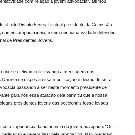
entatividade com relação a jovem advocacia”, afirmou
deral pelo Distrito Federal e atual presidente da Comissão
a, que encampou a ideia, e sem nenhuma vaidade defendeu
nal de Presidentes Jovens.
ito nobre e efetivamente levando a mensagem dos
. Daniela se dispôs a essa modificação e deixou de ser a
vocacia passando a ser neste momento presidente de
ante para nós essa atuação dela permitiu que a nossa
olegas presidentes jovens das seccionais fosse levada
acou a importância da autonomia do jovem advogado. “Os
 dedicação e devem falar pela própria voz. Não precisam