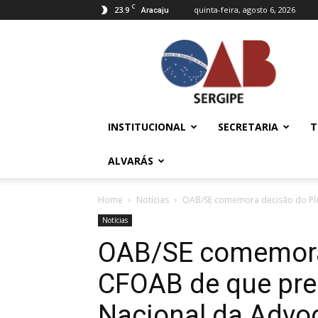
C
23.9
quinta-feira, agosto 6, 2026
Aracaju
OAB/SE
–
Ordem
dos
Advogados
do
INSTITUCIONAL
SECRETARIA
T
Brasil
ALVARÁS
Home
Notícias
OAB/SE comemora decisão do Ple
Notícias
OAB/SE comemora
CFOAB de que pre
Nacional da Advoc