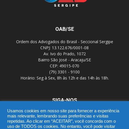
OAB/SE
Ordem dos Advogados do Brasil - Seccional Sergipe
CNPJ: 13.122.676/0001-08
Av. Ivo do Prado, 1072
Bairro São José - Aracaju/SE
CEP: 49015-070
(79) 3301 - 9100
Horário: Seg à Sex, 8h às 12h e das 14h às 18h.
SIGA-NOS
Usamos cookies em nosso site para fornecer a experiência
mais relevante, lembrando suas preferências e visitas
repetidas. Ao clicar em “ACEITAR”, você concorda com o
uso de TODOS os cookies. No entanto, você pode visitar