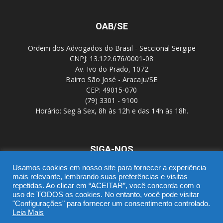
OAB/SE
Ordem dos Advogados do Brasil - Seccional Sergipe
CNPJ: 13.122.676/0001-08
Av. Ivo do Prado, 1072
Bairro São José - Aracaju/SE
CEP: 49015-070
(79) 3301 - 9100
Horário: Seg à Sex, 8h às 12h e das 14h às 18h.
SIGA-NOS
Usamos cookies em nosso site para fornecer a experiência
mais relevante, lembrando suas preferências e visitas
repetidas. Ao clicar em “ACEITAR”, você concorda com o
uso de TODOS os cookies. No entanto, você pode visitar
"Configurações" para fornecer um consentimento controlado.
Leia Mais
SGD
Webmail
Portal Advocacia
Novo CPC