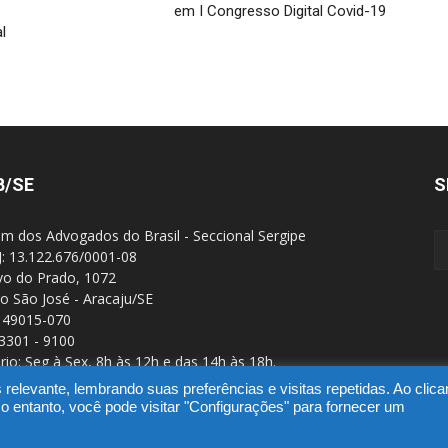
em I Congresso Digital Covid-19
l
B/SE
S
m dos Advogados do Brasil - Seccional Sergipe
: 13.122.676/0001-08
Ivo do Prado, 1072
ro São José - Aracaju/SE
 49015-070
 3301 - 9100
rio: Seg à Sex, 8h às 12h e das 14h às 18h.
elevante, lembrando suas preferências e visitas repetidas. Ao clic
ntanto, você pode visitar "Configurações" para fornecer um
SGD
Webmail
Portal Advoc