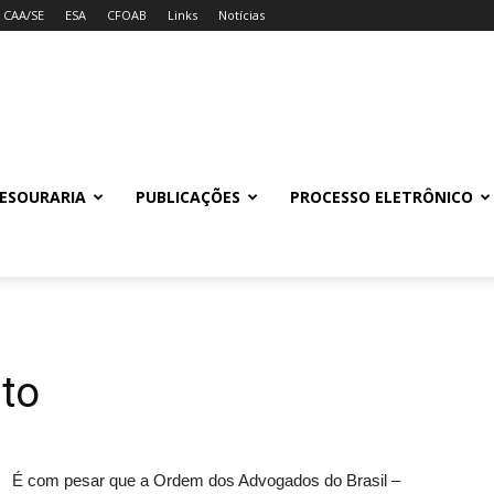
CAA/SE
ESA
CFOAB
Links
Notícias
ESOURARIA
PUBLICAÇÕES
PROCESSO ELETRÔNICO
to
É com pesar que a Ordem dos Advogados do Brasil –