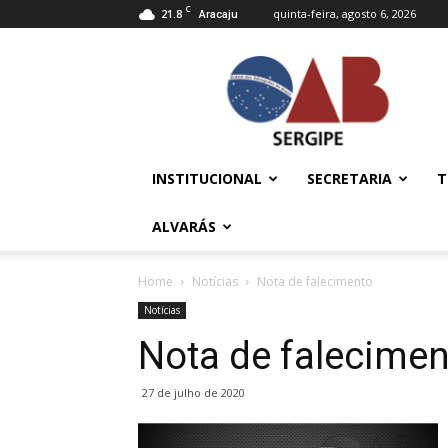
C
21.8
quinta-feira, agosto 6, 2026
Aracaju
OAB/SE
–
Ordem
dos
Advogados
do
INSTITUCIONAL
SECRETARIA
T
Brasil
ALVARÁS
Home
Notícias
Nota de falecimento
Notícias
Nota de falecimen
27 de julho de 2020