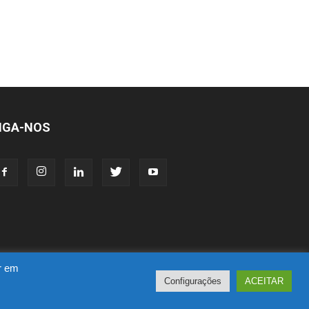
IGA-NOS
ar em
Configurações
ACEITAR
acia
Novo CPC
Política de Privacidade
Suporte