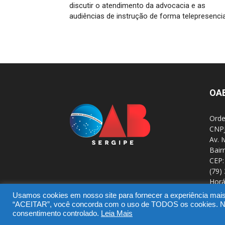
discutir o atendimento da advocacia e as
audiências de instrução de forma telepresencia
OA
Orde
CNPJ
Av. 
Bair
CEP:
(79)
Horá
Usamos cookies em nosso site para fornecer a experiência mais r
“ACEITAR”, você concorda com o uso de TODOS os cookies. No e
consentimento controlado.
Leia Mais
© Copyright 2016 - OAB/SE - DTIC