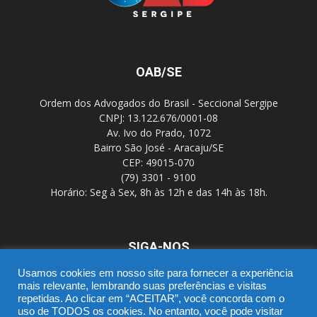
OAB/SE
Ordem dos Advogados do Brasil - Seccional Sergipe
CNPJ: 13.122.676/0001-08
Av. Ivo do Prado, 1072
Bairro São José - Aracaju/SE
CEP: 49015-070
(79) 3301 - 9100
Horário: Seg à Sex, 8h às 12h e das 14h às 18h.
SIGA-NOS
Usamos cookies em nosso site para fornecer a experiência
mais relevante, lembrando suas preferências e visitas
repetidas. Ao clicar em “ACEITAR”, você concorda com o
uso de TODOS os cookies. No entanto, você pode visitar