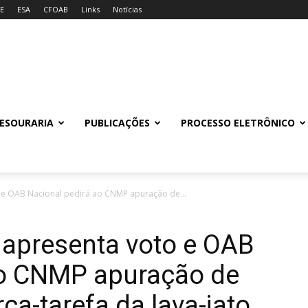
E
ESA
CFOAB
Links
Notícias
ESOURARIA
PUBLICAÇÕES
PROCESSO ELETRÔNICO
o e OAB Nacional pedirá ao CNMP apuração de...
 apresenta voto e OAB
ao CNMP apuração de
rça-tarefa da lava-jato