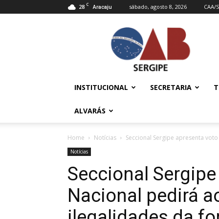
C
28
sábado, agosto 8, 2026
CAA/S
Aracaju
OAB/SE
–
Ordem
dos
Advogados
do
INSTITUCIONAL
SECRETARIA
T
Brasil
ALVARÁS
Home
Notícias
Seccional Sergipe apresenta vot
Notícias
Seccional Sergipe
Nacional pedirá 
ilegalidades da fo