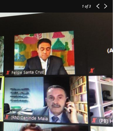
1
of 3