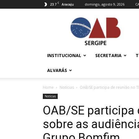
C
23.7
domingo, agosto 9, 2026
C
Aracaju
OAB/SE
–
Ordem
dos
Advogados
do
INSTITUCIONAL
SECRETARIA
T
Brasil
ALVARÁS
Home
Notícias
OAB/SE participa de reunião no T
Notícias
OAB/SE participa 
sobre as audiênci
Grupo Bomfim