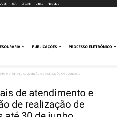
AA/SE
ESA
CFOAB
Links
Notícias
ESOURARIA
PUBLICAÇÕES
PROCESSO ELETRÔNICO
nto e prorroga suspensão de realização de eventos...
ais de atendimento e
o de realização de
s até 30 de junho