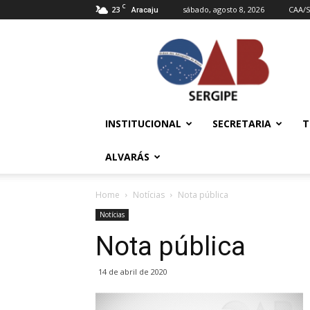
C
23
sábado, agosto 8, 2026
CAA/S
Aracaju
OAB/SE
–
Ordem
dos
Advogados
do
INSTITUCIONAL
SECRETARIA
T
Brasil
ALVARÁS
Home
Notícias
Nota pública
Notícias
Nota pública
14 de abril de 2020