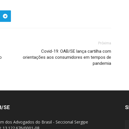
Próxima
Covid-19: OAB/SE lança cartilha com
o
orientações aos consumidores em tempos de
pandemia
B/SE
S
m dos Advogados do Brasil - Seccional Sergipe
: 13.122.676/0001-08