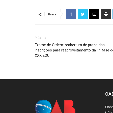
Share
Próxima
Exame de Ordem: reabertura de prazo das
inscrições para reaproveitamento da 1ª fase d
XXX EOU
OA
Orde
CNPJ