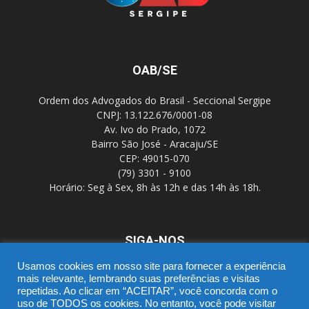
OAB/SE
Ordem dos Advogados do Brasil - Seccional Sergipe
CNPJ: 13.122.676/0001-08
Av. Ivo do Prado, 1072
Bairro São José - Aracaju/SE
CEP: 49015-070
(79) 3301 - 9100
Horário: Seg à Sex, 8h às 12h e das 14h às 18h.
SIGA-NOS
Usamos cookies em nosso site para fornecer a experiência
mais relevante, lembrando suas preferências e visitas
repetidas. Ao clicar em “ACEITAR”, você concorda com o
uso de TODOS os cookies. No entanto, você pode visitar