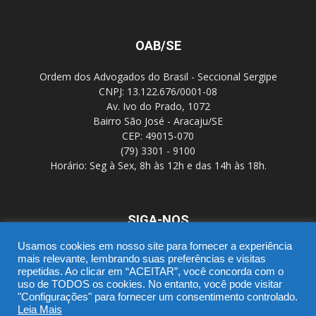
OAB/SE
Ordem dos Advogados do Brasil - Seccional Sergipe
CNPJ: 13.122.676/0001-08
Av. Ivo do Prado, 1072
Bairro São José - Aracaju/SE
CEP: 49015-070
(79) 3301 - 9100
Horário: Seg à Sex, 8h às 12h e das 14h às 18h.
SIGA-NOS
Usamos cookies em nosso site para fornecer a experiência
mais relevante, lembrando suas preferências e visitas
repetidas. Ao clicar em “ACEITAR”, você concorda com o
uso de TODOS os cookies. No entanto, você pode visitar
"Configurações" para fornecer um consentimento controlado.
Leia Mais
SGD
Webmail
Portal Advocacia
Novo CPC