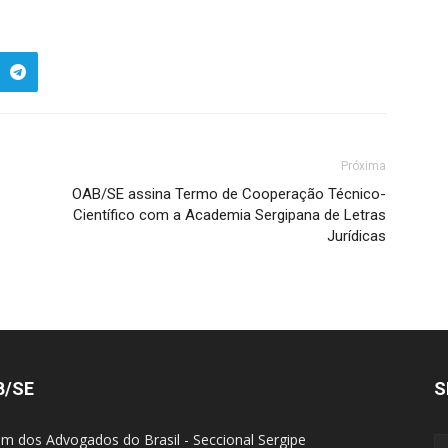
Próxima
OAB/SE assina Termo de Cooperação Técnico-
Científico com a Academia Sergipana de Letras
Jurídicas
B/SE
S
m dos Advogados do Brasil - Seccional Sergipe