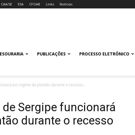
CAA/SE
ESA
CFOAB
Links
Notícias
ESOURARIA
PUBLICAÇÕES
PROCESSO ELETRÔNICO
cionará em regime de plantão durante o recesso...
o de Sergipe funcionará
tão durante o recesso