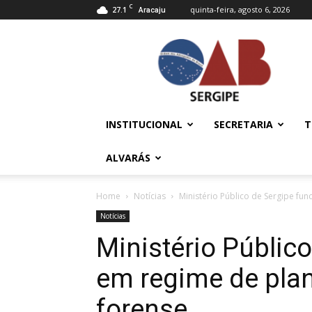
C
27.1
quinta-feira, agosto 6, 2026
Aracaju
OAB/SE
–
Ordem
dos
Advogados
do
INSTITUCIONAL
SECRETARIA
T
Brasil
ALVARÁS
Home
Notícias
Ministério Público de Sergipe fun
Notícias
Ministério Públic
em regime de plan
forense