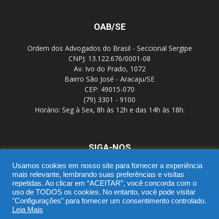
OAB/SE
Ordem dos Advogados do Brasil - Seccional Sergipe
CNPJ: 13.122.676/0001-08
Av. Ivo do Prado, 1072
Bairro São José - Aracaju/SE
CEP: 49015-070
(79) 3301 - 9100
Horário: Seg à Sex, 8h às 12h e das 14h às 18h.
SIGA-NOS
Usamos cookies em nosso site para fornecer a experiência
mais relevante, lembrando suas preferências e visitas
repetidas. Ao clicar em “ACEITAR”, você concorda com o
uso de TODOS os cookies. No entanto, você pode visitar
"Configurações" para fornecer um consentimento controlado.
Leia Mais
SGD
Webmail
Portal Advocacia
Novo CPC