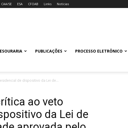
CAA/SE
ESA
CFOAB
Links
Notícias
ESOURARIA
PUBLICAÇÕES
PROCESSO ELETRÔNICO
esidencial de dispositivo da Lei de...
ítica ao veto
spositivo da Lei de
ade aprovada pelo