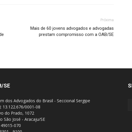
Próxima
Mais de 60 jovens advogados e advogadas
de
prestam compromisso com a OAB/SE
B/SE
S
m dos Advogados do Brasil - Seccional Sergipe
: 13.122.676/0001-08
Ivo do Prado, 1072
ro São José - Aracaju/SE
 49015-070
 3301 - 9100