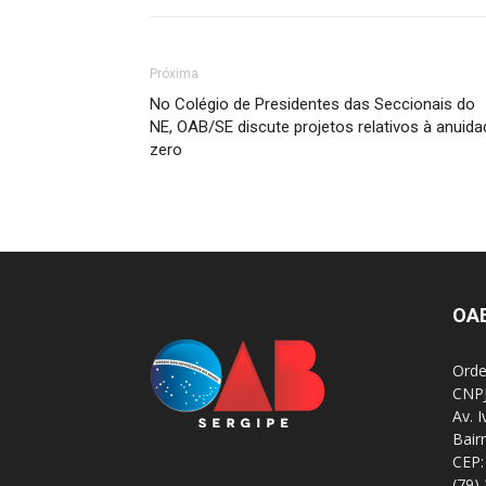
Próxima
No Colégio de Presidentes das Seccionais do
NE, OAB/SE discute projetos relativos à anuida
zero
OA
Orde
CNPJ
Av. 
Bair
CEP:
(79)