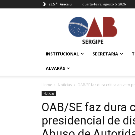
C
23.5
quarta-feira, agosto 5, 2026
Aracaju
OAB/SE
–
Ordem
dos
Advogados
do
INSTITUCIONAL
SECRETARIA
T
Brasil
ALVARÁS
Home
Notícias
OAB/SE faz dura crítica ao veto pr
Notícias
OAB/SE faz dura cr
presidencial de di
Abuso de Autorid