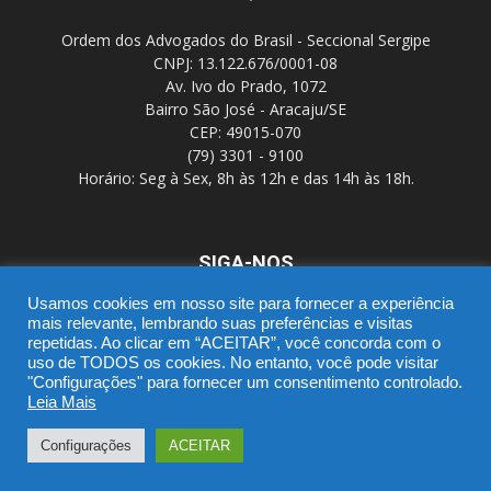
Ordem dos Advogados do Brasil - Seccional Sergipe
CNPJ: 13.122.676/0001-08
Av. Ivo do Prado, 1072
Bairro São José - Aracaju/SE
CEP: 49015-070
(79) 3301 - 9100
Horário: Seg à Sex, 8h às 12h e das 14h às 18h.
SIGA-NOS
Usamos cookies em nosso site para fornecer a experiência
mais relevante, lembrando suas preferências e visitas
repetidas. Ao clicar em “ACEITAR”, você concorda com o
uso de TODOS os cookies. No entanto, você pode visitar
"Configurações" para fornecer um consentimento controlado.
Leia Mais
SGD
Webmail
Portal Advocacia
Novo CPC
Política de Privacidade
Suporte
Configurações
ACEITAR
© Copyright 2016 - OAB/SE - DTIC