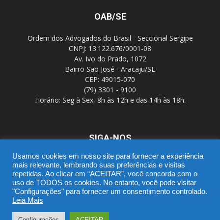
OAB/SE
Ordem dos Advogados do Brasil - Seccional Sergipe
CNPJ: 13.122.676/0001-08
Av. Ivo do Prado, 1072
Bairro São José - Aracaju/SE
CEP: 49015-070
(79) 3301 - 9100
Horário: Seg à Sex, 8h às 12h e das 14h às 18h.
SIGA-NOS
Usamos cookies em nosso site para fornecer a experiência
mais relevante, lembrando suas preferências e visitas
repetidas. Ao clicar em “ACEITAR”, você concorda com o
uso de TODOS os cookies. No entanto, você pode visitar
"Configurações" para fornecer um consentimento controlado.
Leia Mais
SGD
Webmail
Portal Advocacia
Novo CPC
Política de Privacidade
Suporte
Configurações
ACEITAR