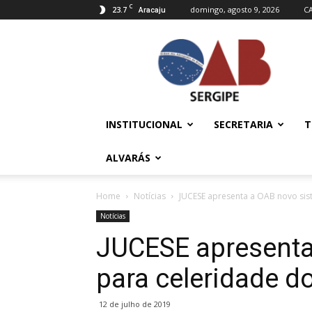
C
23.7
domingo, agosto 9, 2026
C
Aracaju
OAB/SE
–
Ordem
dos
Advogados
do
INSTITUCIONAL
SECRETARIA
T
Brasil
ALVARÁS
Home
Notícias
JUCESE apresenta a OAB novo sist
Notícias
JUCESE apresenta
para celeridade do
12 de julho de 2019