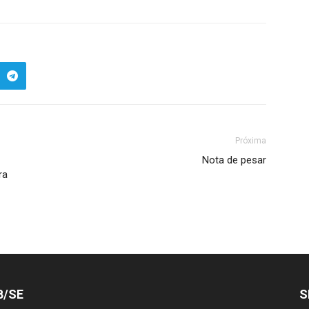
Próxima
Nota de pesar
ra
B/SE
S