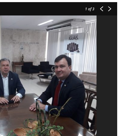
1
of 3