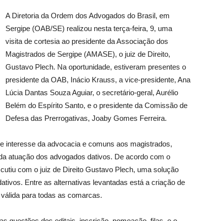
A Diretoria da Ordem dos Advogados do Brasil, em
Sergipe (OAB/SE) realizou nesta terça-feira, 9, uma
visita de cortesia ao presidente da Associação dos
Magistrados de Sergipe (AMASE), o juiz de Direito,
Gustavo Plech. Na oportunidade, estiveram presentes o
presidente da OAB, Inácio Krauss, a vice-presidente, Ana
Lúcia Dantas Souza Aguiar, o secretário-geral, Aurélio
Belém do Espírito Santo, e o presidente da Comissão de
Defesa das Prerrogativas, Joaby Gomes Ferreira.
de interesse da advocacia e comuns aos magistrados,
o da atuação dos advogados dativos. De acordo com o
cutiu com o juiz de Direito Gustavo Plech, uma solução
tivos. Entre as alternativas levantadas está a criação de
 válida para todas as comarcas.
questões dos editais, inscrição, nomeação, filas, e o