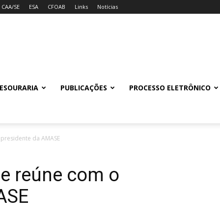
CAA/SE
ESA
CFOAB
Links
Notícias
ESOURARIA
PUBLICAÇÕES
PROCESSO ELETRÔNICO
 presidente da AMASE
se reúne com o
ASE