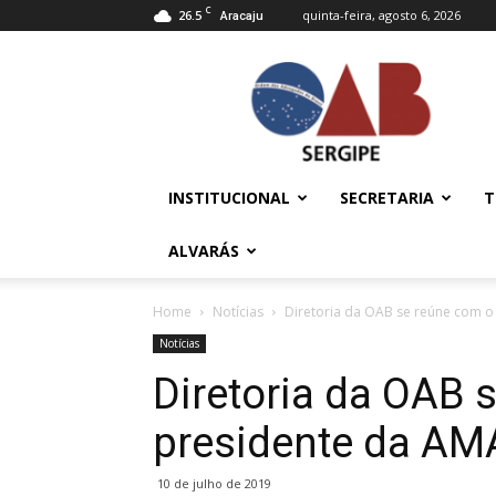
C
26.5
quinta-feira, agosto 6, 2026
Aracaju
OAB/SE
–
Ordem
dos
Advogados
do
INSTITUCIONAL
SECRETARIA
T
Brasil
ALVARÁS
Home
Notícias
Diretoria da OAB se reúne com o
Notícias
Diretoria da OAB 
presidente da AM
10 de julho de 2019