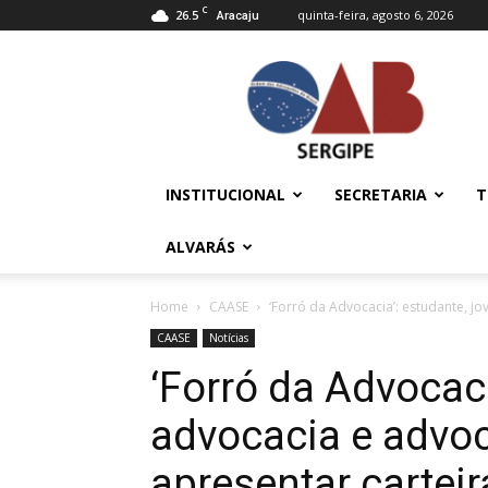
C
26.5
quinta-feira, agosto 6, 2026
Aracaju
OAB/SE
–
Ordem
dos
Advogados
do
INSTITUCIONAL
SECRETARIA
T
Brasil
ALVARÁS
Home
CAASE
‘Forró da Advocacia’: estudante, j
CAASE
Notícias
‘Forró da Advocaci
advocacia e advo
apresentar carteir