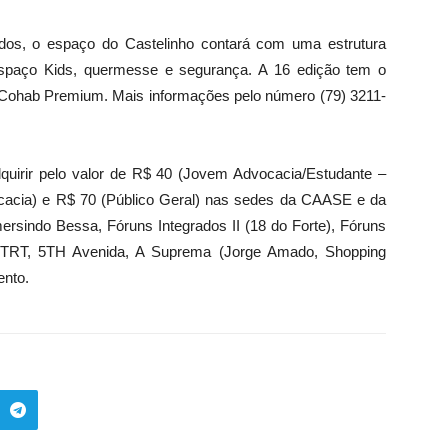
odos, o espaço do Castelinho contará com uma estrutura
espaço Kids, quermesse e segurança. A 16 edição tem o
 Cohab Premium. Mais informações pelo número (79) 3211-
uirir pelo valor de R$ 40 (Jovem Advocacia/Estudante –
cia) e R$ 70 (Público Geral) nas sedes da CAASE e da
indo Bessa, Fóruns Integrados II (18 do Forte), Fóruns
do TRT, 5TH Avenida, A Suprema (Jorge Amado, Shopping
ento.