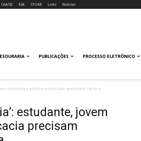
CAA/SE
ESA
CFOAB
Links
Notícias
ESOURARIA
PUBLICAÇÕES
PROCESSO ELETRÔNICO
ovem advocacia e advocacia precisam apresentar carteira
a’: estudante, jovem
cacia precisam
a