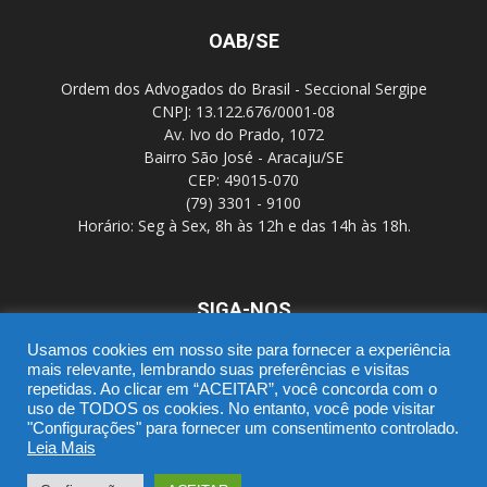
OAB/SE
Ordem dos Advogados do Brasil - Seccional Sergipe
CNPJ: 13.122.676/0001-08
Av. Ivo do Prado, 1072
Bairro São José - Aracaju/SE
CEP: 49015-070
(79) 3301 - 9100
Horário: Seg à Sex, 8h às 12h e das 14h às 18h.
SIGA-NOS
Usamos cookies em nosso site para fornecer a experiência
mais relevante, lembrando suas preferências e visitas
repetidas. Ao clicar em “ACEITAR”, você concorda com o
uso de TODOS os cookies. No entanto, você pode visitar
"Configurações" para fornecer um consentimento controlado.
Leia Mais
SGD
Webmail
Portal Advocacia
Novo CPC
Política de Privacidade
Suporte